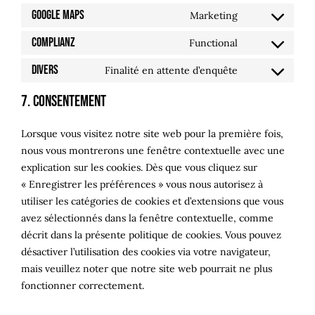
service
to
Google Maps
Marketing
wordpress
Consent
service
to
Complianz
Functional
google-
Consent
service
fonts
to
Divers
Finalité en attente d’enquête
google-
Consent
service
maps
to
7. Consentement
complianz
service
divers
Lorsque vous visitez notre site web pour la première fois,
nous vous montrerons une fenêtre contextuelle avec une
explication sur les cookies. Dès que vous cliquez sur
« Enregistrer les préférences » vous nous autorisez à
utiliser les catégories de cookies et d’extensions que vous
avez sélectionnés dans la fenêtre contextuelle, comme
décrit dans la présente politique de cookies. Vous pouvez
désactiver l’utilisation des cookies via votre navigateur,
mais veuillez noter que notre site web pourrait ne plus
fonctionner correctement.