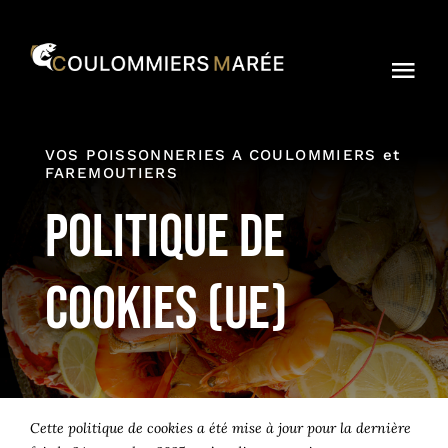
Passer
au
contenu
Togg
Navi
Accueil
VOS POISSONNERIES A COULOMMIERS et
FAREMOUTIERS
Commander
Politique de
Qui sommes-nous ?
cookies (UE)
Le blog
Contact
Mon Compte
Cette politique de cookies a été mise à jour pour la dernière