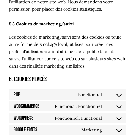
l’utilisation de notre site web. Nous demandons votre
permission pour placer des cookies statistiques.
5.3 Cookies de marketing/suivi
Les cookies de marketing/suivi sont des cookies ou toute
autre forme de stockage local, utilisés pour créer des
profils d’utilisateurs afin d’afficher de la publicité ou de
suivre l’utilisateur sur ce site web ou sur plusieurs sites web
dans des finalités marketing similaires.
6. Cookies placés
PHP
Fonctionnel
Consent
to
WooCommerce
Functional, Fonctionnel
Consent
service
to
WordPress
Fonctionnel, Functional
php
Consent
service
to
Google Fonts
Marketing
woocommerc
Consent